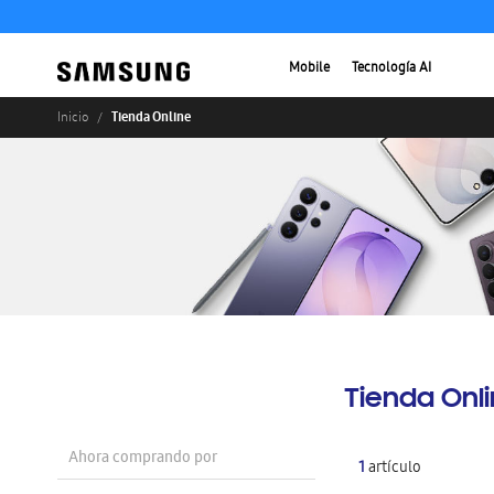
Mobile
Tecnología AI
Tienda Online
Inicio
Tienda Onl
Ahora comprando por
1
artículo