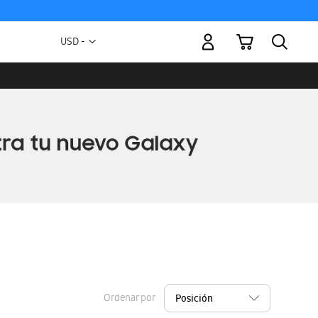
Mi carrito
Moneda
USD -
dólar
estadounidense
Ordenar por