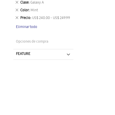
Eliminar
Clase
Galaxy A
este
Eliminar
Color
Mint
artículo
este
Eliminar
Precio
US$ 240.00 - US$ 249.99
artículo
este
Eliminar todo
artículo
Opciones de compra
FEATURE