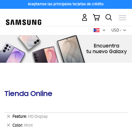
Aceptamos las principales tarjetas de crédito.
Mi carrito
Mon
USD -
dólar
estadounid
Tienda Online
Eliminar
Feature
HD Display
este
Eliminar
Color
Mint
artículo
este