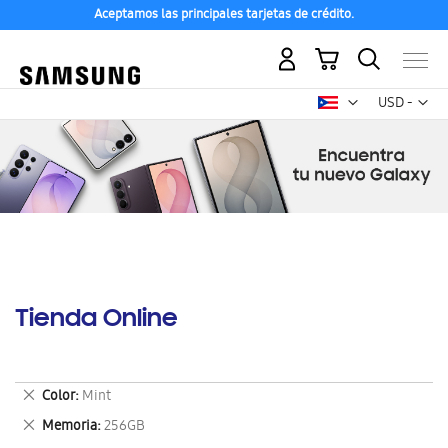
Aceptamos las principales tarjetas de crédito.
Mi carrito
Mon
USD -
dólar
estadounid
Tienda Online
Eliminar
Color
Mint
este
Eliminar
Memoria
256GB
artículo
este