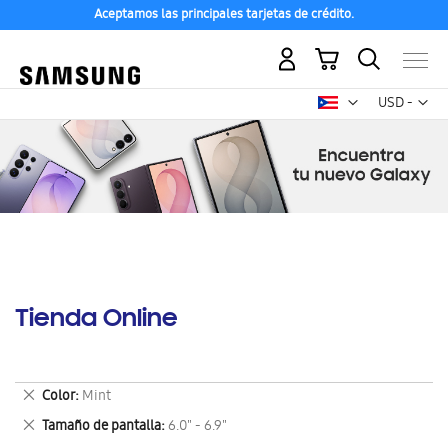
Aceptamos las principales tarjetas de crédito.
Mi carrito
Mon
USD -
dólar
estadounid
Tienda Online
Eliminar
Color
Mint
este
Eliminar
Tamaño de pantalla
6.0" - 6.9"
artículo
este