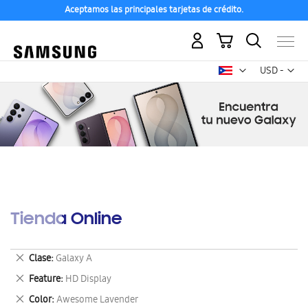
Aceptamos las principales tarjetas de crédito.
Mi carrito
Mon
USD -
dólar
estadounid
Tienda Online
Eliminar
Clase
Galaxy A
este
Eliminar
Feature
HD Display
artículo
este
Eliminar
Color
Awesome Lavender
artículo