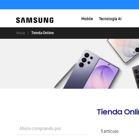
Mobile
Tecnología AI
Tienda Online
Inicio
Tienda Onl
Ahora comprando por
1
artículo