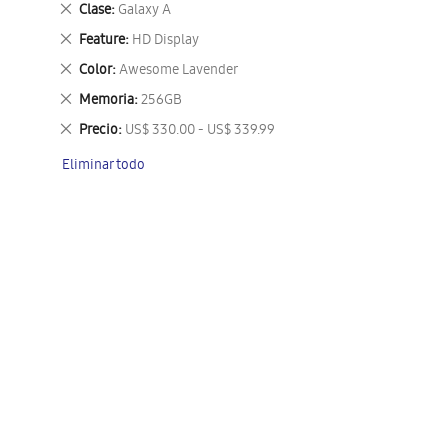
Eliminar
Clase
Galaxy A
este
Eliminar
Feature
HD Display
artículo
este
Eliminar
Color
Awesome Lavender
artículo
este
Eliminar
Memoria
256GB
artículo
este
Eliminar
Precio
US$ 330.00 - US$ 339.99
artículo
este
Eliminar todo
artículo