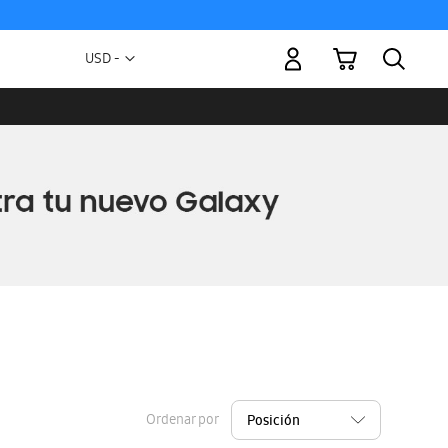
Mi carrito
Moneda
USD -
dólar
estadounidense
Ordenar por