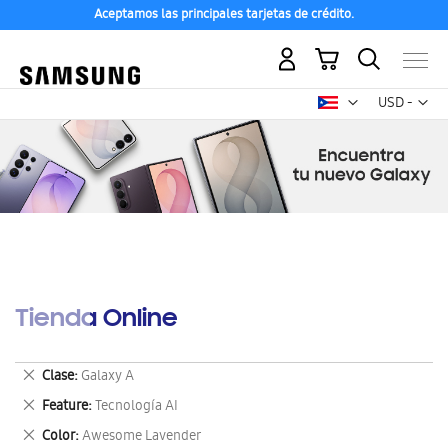
Aceptamos las principales tarjetas de crédito.
Mi carrito
Mon
USD -
dólar
estadounid
Tienda Online
Eliminar
Clase
Galaxy A
este
Eliminar
Feature
Tecnología AI
artículo
este
Eliminar
Color
Awesome Lavender
artículo