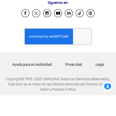
Síguenos en:
Samsung Ecuador
Samsung El Salvador
Samsung Guatemala
Samsung Honduras
Samsung Nicaragua
Samsung Panamá
Samsung República Dominicana
Samsung Venezuela
Ayuda para accesibilidad
Privacidad
Legal
Copyright© 1995-2025 SAMSUNG Todos los Derechos Reservados.
Este sitio se ve mejor en las últimas versiones de Chrome, Edge,
Safari y Mozilla Firefox.