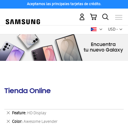
Aceptamos las principales tarjetas de crédito.
Mi carrito
Mon
USD -
dólar
estadounid
Tienda Online
Eliminar
Feature
HD Display
este
Eliminar
Color
Awesome Lavender
artículo
este