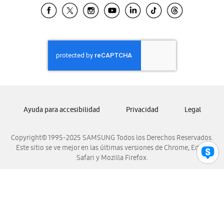
Samsung El Salvador
Samsung Guatemala
Samsung Honduras
Samsung Nicaragua
Samsung Panamá
Samsung República Dominicana
Samsung Venezuela
Ayuda para accesibilidad
Privacidad
Legal
Copyright© 1995-2025 SAMSUNG Todos los Derechos Reservados.
Este sitio se ve mejor en las últimas versiones de Chrome, Edge,
Safari y Mozilla Firefox.