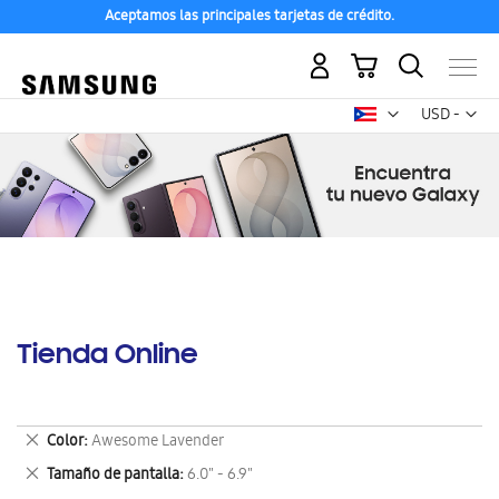
Aceptamos las principales tarjetas de crédito.
Mi carrito
Mon
USD -
dólar
estadounid
Tienda Online
Eliminar
Color
Awesome Lavender
este
Eliminar
Tamaño de pantalla
6.0" - 6.9"
artículo
este