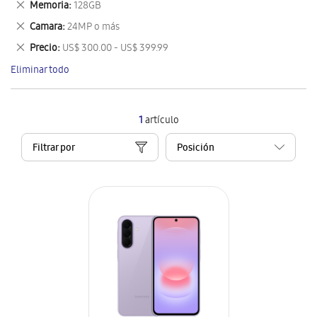
Eliminar
Memoria
128GB
artículo
este
Eliminar
Camara
24MP o más
artículo
este
Eliminar
Precio
US$ 300.00 - US$ 399.99
artículo
este
Eliminar todo
artículo
1
artículo
Filtrar por