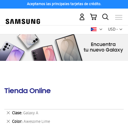
Aceptamos las principales tarjetas de crédito.
Mi carrito
Mon
USD -
dólar
estadounid
Tienda Online
Eliminar
Clase
Galaxy A
este
Eliminar
Color
Awesome Lime
artículo
este