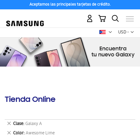
Aceptamos las principales tarjetas de crédito.
Mi carrito
Mon
USD -
dólar
estadounid
Tienda Online
Eliminar
Clase
Galaxy A
este
Eliminar
Color
Awesome Lime
artículo
este