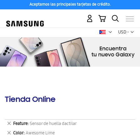
Aceptamos las principales tarjetas de crédito.
Mi carrito
Mon
USD -
dólar
estadounid
Tienda Online
Eliminar
Feature
Sensor de huella dactilar
este
Eliminar
Color
Awesome Lime
artículo
este