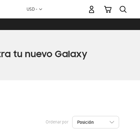
Mi carrito
Moneda
USD -
dólar
estadounidense
Ordenar por