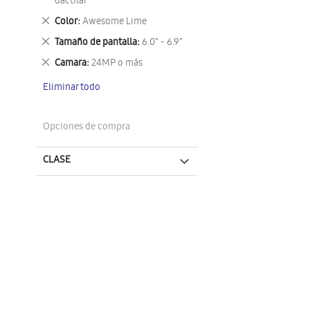
este
dactilar
artículo
Eliminar
Color
Awesome Lime
este
Eliminar
Tamaño de pantalla
6.0" - 6.9"
artículo
este
Eliminar
Camara
24MP o más
artículo
este
Eliminar todo
artículo
Opciones de compra
CLASE