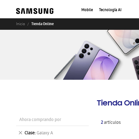
Mobile
Tecnología AI
Tienda Online
Inicio
Tienda Onl
Ahora comprando por
2
artículos
Eliminar
Clase
Galaxy A