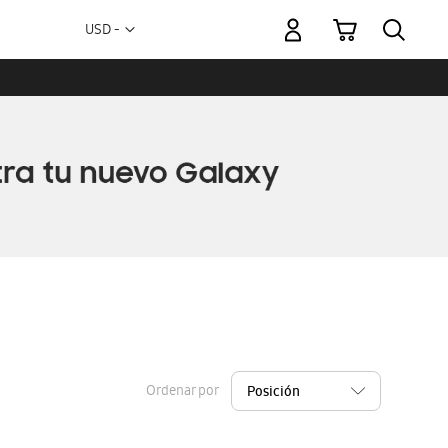
Mi carrito
Moneda
USD -
dólar
estadounidense
Ordenar por