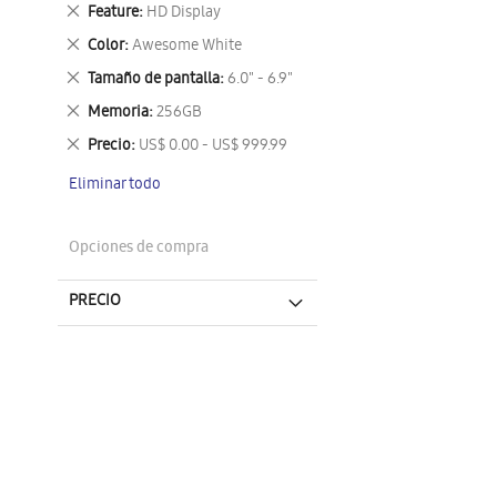
este
Eliminar
Feature
HD Display
artículo
este
Eliminar
Color
Awesome White
artículo
este
Eliminar
Tamaño de pantalla
6.0" - 6.9"
artículo
este
Eliminar
Memoria
256GB
artículo
este
Eliminar
Precio
US$ 0.00 - US$ 999.99
artículo
este
Eliminar todo
artículo
Opciones de compra
PRECIO