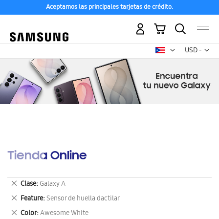
Aceptamos las principales tarjetas de crédito.
Mi carrito
Mon
USD -
dólar
estadounid
Tienda Online
Eliminar
Clase
Galaxy A
este
Eliminar
Feature
Sensor de huella dactilar
artículo
este
Eliminar
Color
Awesome White
artículo