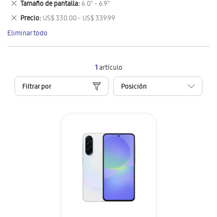
Eliminar
Tamaño de pantalla
6.0" - 6.9"
artículo
este
Eliminar
Precio
US$ 330.00 - US$ 339.99
artículo
este
Eliminar todo
artículo
1
artículo
Filtrar por