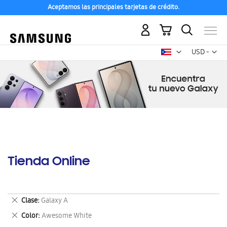
Aceptamos las principales tarjetas de crédito.
Mi carrito
Mon
USD -
dólar
estadounid
Tienda Online
Eliminar
Clase
Galaxy A
este
Eliminar
Color
Awesome White
artículo
este