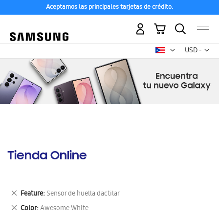
Aceptamos las principales tarjetas de crédito.
Mi carrito
Mon
USD -
dólar
estadounid
Tienda Online
Eliminar
Feature
Sensor de huella dactilar
este
Eliminar
Color
Awesome White
artículo
este