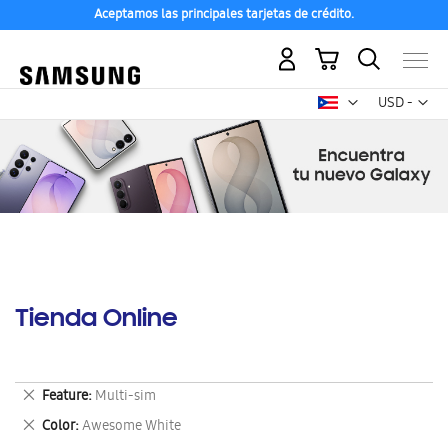
Aceptamos las principales tarjetas de crédito.
Mi carrito
Mon
USD -
dólar
estadounid
Tienda Online
Eliminar
Feature
Multi-sim
este
Eliminar
Color
Awesome White
artículo
este