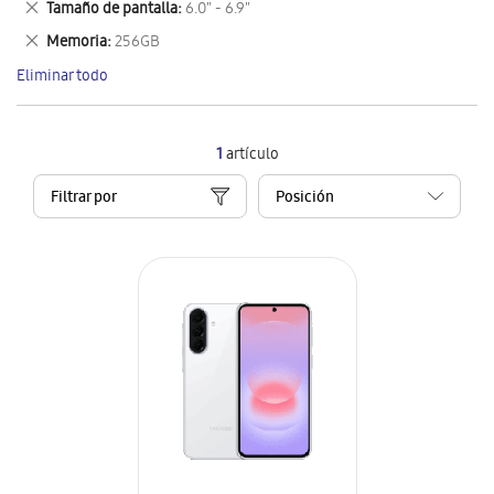
Eliminar
Tamaño de pantalla
6.0" - 6.9"
artículo
este
Eliminar
Memoria
256GB
artículo
este
Eliminar todo
artículo
1
artículo
Filtrar por