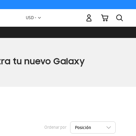
Mi carrito
Moneda
USD -
dólar
estadounidense
Ordenar por