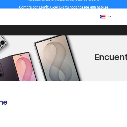
Compra con ENVÍO GRATIS a tu hogar desde 48h hábiles
ine