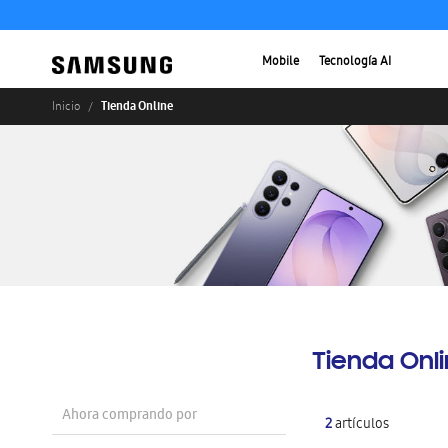
Mobile
Tecnología AI
Tienda Online
Inicio
Tienda Onl
Ahora comprando por
2
artículos