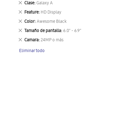
Eliminar
Clase
Galaxy A
este
Eliminar
Feature
HD Display
artículo
este
Eliminar
Color
Awesome Black
artículo
este
Eliminar
Tamaño de pantalla
6.0" - 6.9"
artículo
este
Eliminar
Camara
24MP o más
artículo
este
Eliminar todo
artículo