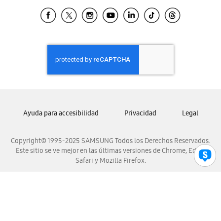
Samsung Ecuador
Samsung El Salvador
Samsung Guatemala
Samsung Honduras
Samsung Nicaragua
Samsung Panamá
Samsung República Dominicana
Samsung Venezuela
Ayuda para accesibilidad
Privacidad
Legal
Copyright© 1995-2025 SAMSUNG Todos los Derechos Reservados.
Este sitio se ve mejor en las últimas versiones de Chrome, Edge,
Safari y Mozilla Firefox.