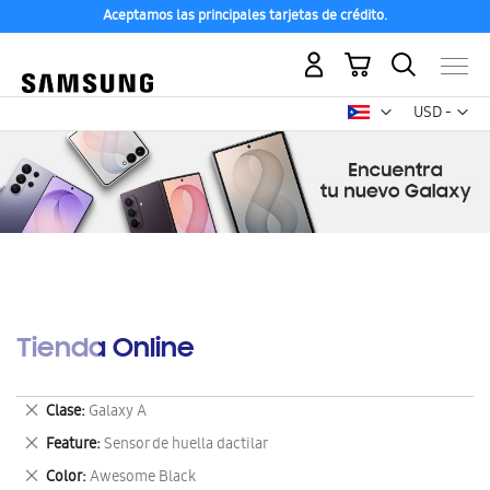
Aceptamos las principales tarjetas de crédito.
Mi carrito
Mon
USD -
dólar
estadounid
Tienda Online
Eliminar
Clase
Galaxy A
este
Eliminar
Feature
Sensor de huella dactilar
artículo
este
Eliminar
Color
Awesome Black
artículo