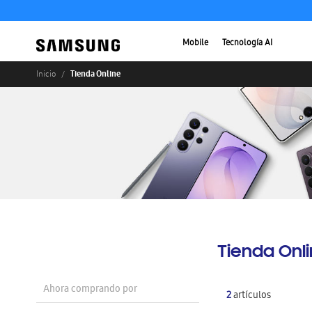
Mobile
Tecnología AI
Tienda Online
Inicio
Tienda Onl
Ahora comprando por
2
artículos