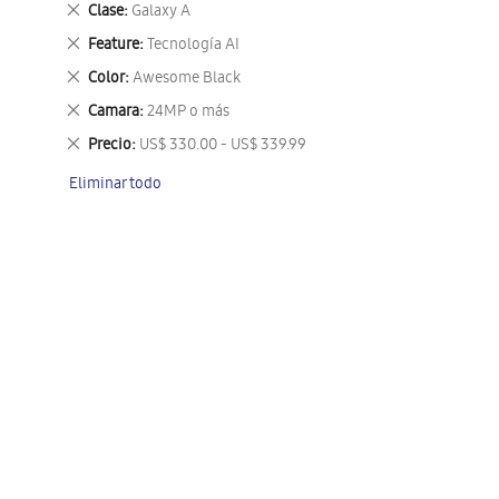
Eliminar
Clase
Galaxy A
este
Eliminar
Feature
Tecnología AI
artículo
este
Eliminar
Color
Awesome Black
artículo
este
Eliminar
Camara
24MP o más
artículo
este
Eliminar
Precio
US$ 330.00 - US$ 339.99
artículo
este
Eliminar todo
artículo