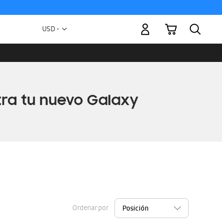
Mi carrito
Moneda
USD -
dólar
estadounidense
Ordenar por