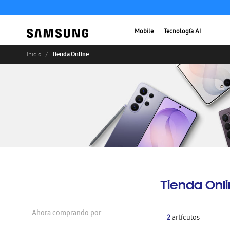
Mobile
Tecnología AI
Tienda Online
Inicio
Tienda Onl
Ahora comprando por
2
artículos