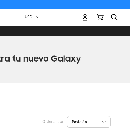
Mi carrito
Moneda
USD -
dólar
estadounidense
Ordenar por