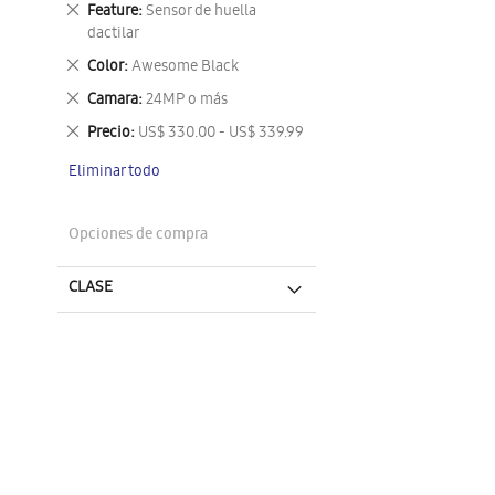
Eliminar
Feature
Sensor de huella
este
dactilar
artículo
Eliminar
Color
Awesome Black
este
Eliminar
Camara
24MP o más
artículo
este
Eliminar
Precio
US$ 330.00 - US$ 339.99
artículo
este
Eliminar todo
artículo
Opciones de compra
CLASE