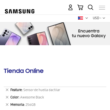
Mi carrito
Mon
USD -
dólar
estadounid
Tienda Online
Eliminar
Feature
Sensor de huella dactilar
este
Eliminar
Color
Awesome Black
artículo
este
Eliminar
Memoria
256GB
artículo
este