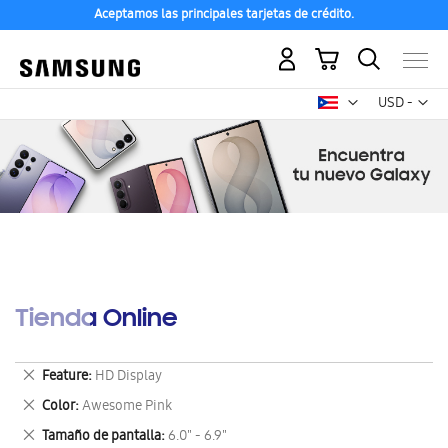
Aceptamos las principales tarjetas de crédito.
Mi carrito
Mon
USD -
dólar
estadounid
Tienda Online
Eliminar
Feature
HD Display
este
Eliminar
Color
Awesome Pink
artículo
este
Eliminar
Tamaño de pantalla
6.0" - 6.9"
artículo