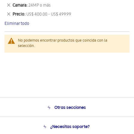
este
Eliminar
Camara
24MP o más
artículo
este
Eliminar
Precio
US$ 400.00 - US$ 499.99
artículo
este
Eliminar todo
artículo
No podemos encontrar productos que coincida con la
selección.
Otras secciones
Conócenos
¿Necesitas soporte?
Soporte