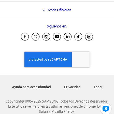
Seguimiento de tu pedido
Soporte telefónico
Sitios Oficiales
Condiciones de Compra
Soporte vía eMail
Preguntas Frecuentes
Samsung Costa Rica
Síguenos en:
Samsung Ecuador
Samsung El Salvador
Samsung Guatemala
Samsung Honduras
Samsung Nicaragua
Samsung Panamá
Samsung República Dominicana
Samsung Venezuela
Ayuda para accesibilidad
Privacidad
Legal
Copyright© 1995-2025 SAMSUNG Todos los Derechos Reservados.
Este sitio se ve mejor en las últimas versiones de Chrome, Edge,
Safari y Mozilla Firefox.