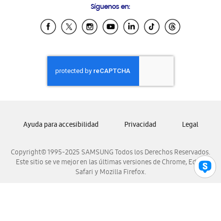
Síguenos en:
Samsung Ecuador
Samsung El Salvador
Samsung Guatemala
Samsung Honduras
Samsung Nicaragua
Samsung Panamá
Samsung República Dominicana
Samsung Venezuela
Ayuda para accesibilidad
Privacidad
Legal
Copyright© 1995-2025 SAMSUNG Todos los Derechos Reservados.
Este sitio se ve mejor en las últimas versiones de Chrome, Edge,
Safari y Mozilla Firefox.