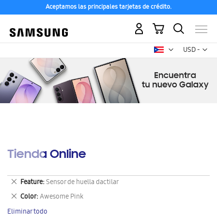
Aceptamos las principales tarjetas de crédito.
Mi carrito
Mon
USD -
dólar
estadounid
Tienda Online
Eliminar
Feature
Sensor de huella dactilar
este
Eliminar
Color
Awesome Pink
artículo
este
Eliminar todo
artículo