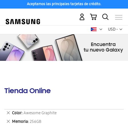
Aceptamos las principales tarjetas de crédito.
Mi carrito
Mon
USD -
dólar
estadounid
Tienda Online
Eliminar
Color
Awesome Graphite
este
Eliminar
Memoria
256GB
artículo
este