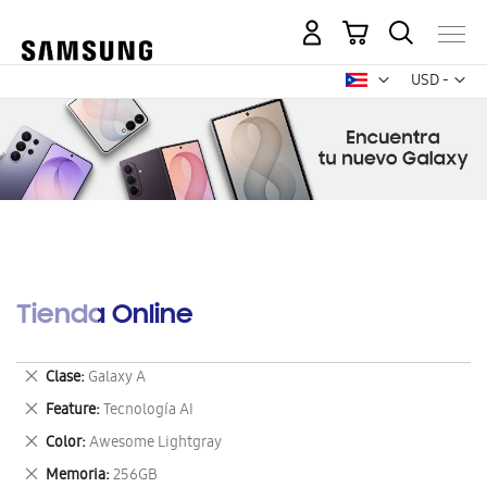
Mi carrito
Mon
USD -
dólar
estadounid
Tienda Online
Eliminar
Clase
Galaxy A
este
Eliminar
Feature
Tecnología AI
artículo
este
Eliminar
Color
Awesome Lightgray
artículo
este
Eliminar
Memoria
256GB
artículo