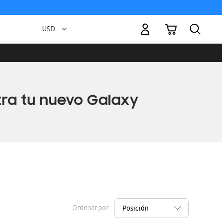
Mi carrito
Moneda
USD -
dólar
estadounidense
Ordenar por