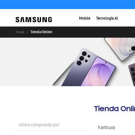
Mobile
Tecnología AI
Tienda Online
Inicio
Tienda Onl
Ahora comprando por
1
artículo