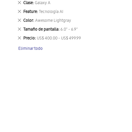
Eliminar
Clase
Galaxy A
este
Eliminar
Feature
Tecnología AI
artículo
este
Eliminar
Color
Awesome Lightgray
artículo
este
Eliminar
Tamaño de pantalla
6.0" - 6.9"
artículo
este
Eliminar
Precio
US$ 400.00 - US$ 499.99
artículo
este
Eliminar todo
artículo