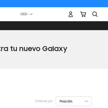
Mi carrito
Moneda
USD -
dólar
estadounidense
Ordenar por