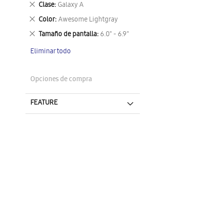
Eliminar
Clase
Galaxy A
este
Eliminar
Color
Awesome Lightgray
artículo
este
Eliminar
Tamaño de pantalla
6.0" - 6.9"
artículo
este
Eliminar todo
artículo
Opciones de compra
FEATURE