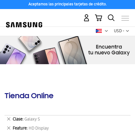
Aceptamos las principales tarjetas de crédito.
Mi carrito
Mon
USD -
dólar
estadounid
Tienda Online
Eliminar
Clase
Galaxy S
este
Eliminar
Feature
HD Display
artículo
este