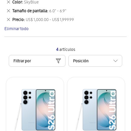
Eliminar
Color
SkyBlue
artículo
este
Eliminar
Tamaño de pantalla
6.0" - 6.9"
artículo
este
Eliminar
Precio
US$ 1,000.00 - US$ 1,999.99
artículo
este
Eliminar todo
artículo
4
artículos
Filtrar por