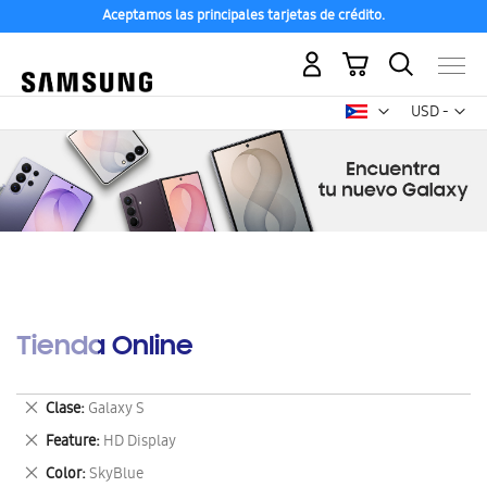
Aceptamos las principales tarjetas de crédito.
Mi carrito
Mon
USD -
dólar
estadounid
Tienda Online
Eliminar
Clase
Galaxy S
este
Eliminar
Feature
HD Display
artículo
este
Eliminar
Color
SkyBlue
artículo