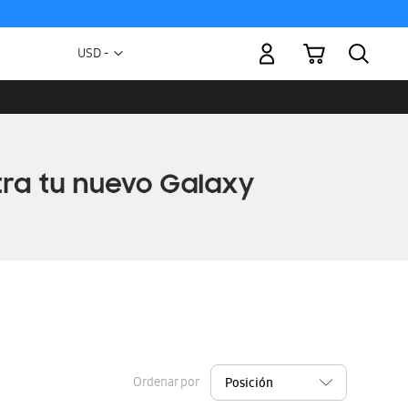
Mi carrito
Moneda
USD -
dólar
estadounidense
Ordenar por