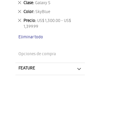
Eliminar
Clase
Galaxy S
este
Eliminar
Color
SkyBlue
artículo
este
Eliminar
Precio
US$ 1,300.00 - US$
artículo
este
1,399.99
artículo
Eliminar todo
Opciones de compra
FEATURE