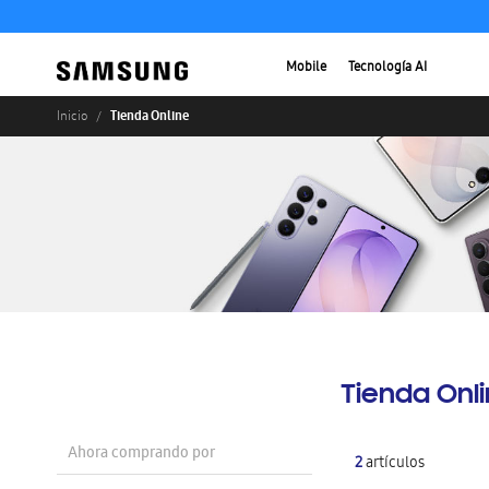
Mobile
Tecnología AI
Tienda Online
Inicio
Tienda Onl
Ahora comprando por
2
artículos