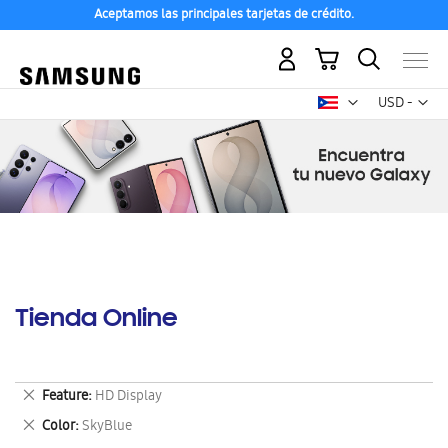
Aceptamos las principales tarjetas de crédito.
Mi carrito
Mon
USD -
dólar
estadounid
Tienda Online
Eliminar
Feature
HD Display
este
Eliminar
Color
SkyBlue
artículo
este