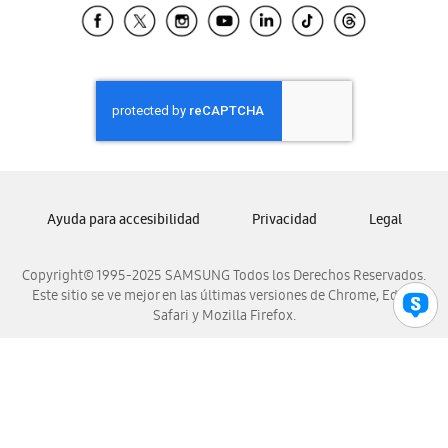
Samsung El Salvador
Samsung Guatemala
Samsung Honduras
Samsung Nicaragua
Samsung Panamá
Samsung República Dominicana
Samsung Venezuela
Ayuda para accesibilidad
Privacidad
Legal
Copyright© 1995-2025 SAMSUNG Todos los Derechos Reservados.
Este sitio se ve mejor en las últimas versiones de Chrome, Edge,
Safari y Mozilla Firefox.