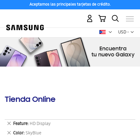
Aceptamos las principales tarjetas de crédito.
Mi carrito
Mon
USD -
dólar
estadounid
Tienda Online
Eliminar
Feature
HD Display
este
Eliminar
Color
SkyBlue
artículo
este