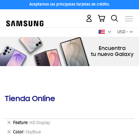
Aceptamos las principales tarjetas de crédito.
Mi carrito
Mon
USD -
dólar
estadounid
Tienda Online
Eliminar
Feature
HD Display
este
Eliminar
Color
SkyBlue
artículo
este