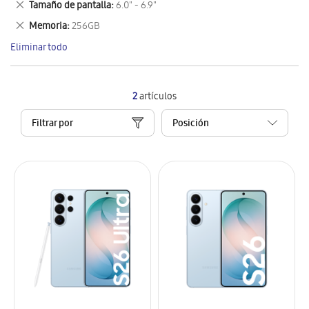
Eliminar
Tamaño de pantalla
6.0" - 6.9"
artículo
este
Eliminar
Memoria
256GB
artículo
este
Eliminar todo
artículo
2
artículos
Filtrar por