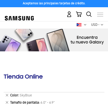
Aceptamos las principales tarjetas de crédito.
Mi carrito
Mon
USD -
dólar
estadounid
Tienda Online
Eliminar
Color
SkyBlue
este
Eliminar
Tamaño de pantalla
6.0" - 6.9"
artículo
este