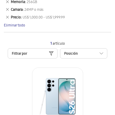
Eliminar
Memoria
256GB
artículo
este
Eliminar
Camara
24MP o más
artículo
este
Eliminar
Precio
US$ 1,000.00 - US$ 1,999.99
artículo
este
Eliminar todo
artículo
1
artículo
Filtrar por