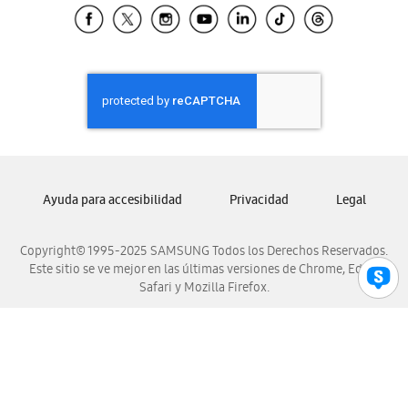
Samsung El Salvador
Samsung Guatemala
Samsung Honduras
Samsung Nicaragua
Samsung Panamá
Samsung República Dominicana
Samsung Venezuela
Ayuda para accesibilidad
Privacidad
Legal
Copyright© 1995-2025 SAMSUNG Todos los Derechos Reservados.
Este sitio se ve mejor en las últimas versiones de Chrome, Edge,
Safari y Mozilla Firefox.