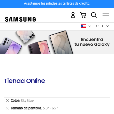
Aceptamos las principales tarjetas de crédito.
Mi carrito
Mon
USD -
dólar
estadounid
Tienda Online
Eliminar
Color
SkyBlue
este
Eliminar
Tamaño de pantalla
6.0" - 6.9"
artículo
este