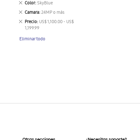
Eliminar
Color
SkyBlue
este
Eliminar
Camara
24MP o más
artículo
este
Eliminar
Precio
US$ 1,100.00 - US$
artículo
este
1,199.99
artículo
Eliminar todo
Otras secciones
¿Necesitas soporte?