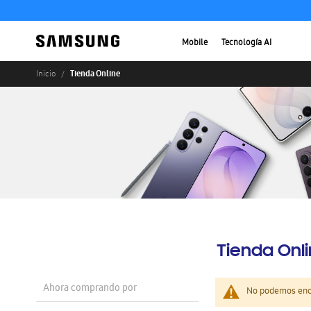
Mobile
Tecnología AI
Tienda Online
Inicio
Tienda Onl
Ahora comprando por
No podemos enco