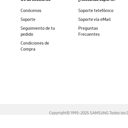
Conócenos
Soporte telefónico
Soporte
Soporte vía eMail
Seguimiento de tu
Preguntas
pedido
Frecuentes
Condiciones de
Compra
Copyright© 1995-2025 SAMSUNG Todos los D
Este sitio se ve mejor en las últimas versiones de Chrome