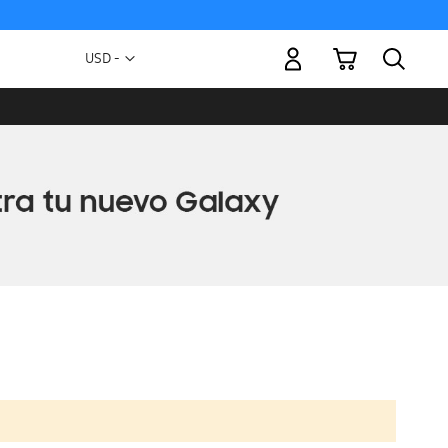
Mi carrito
Moneda
USD -
dólar
estadounidense