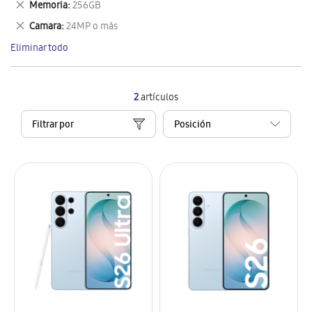
Eliminar
Memoria
256GB
artículo
este
Eliminar
Camara
24MP o más
artículo
este
Eliminar todo
artículo
2
artículos
Filtrar por