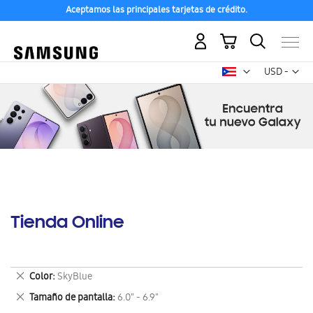
Aceptamos las principales tarjetas de crédito.
Mi carrito
Mon
USD -
dólar
estadounid
Tienda Online
Eliminar
Color
SkyBlue
este
Eliminar
Tamaño de pantalla
6.0" - 6.9"
artículo
este