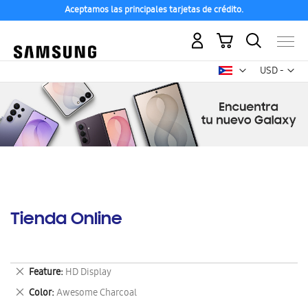
Aceptamos las principales tarjetas de crédito.
Mi carrito
Mon
USD -
dólar
estadounid
Tienda Online
Eliminar
Feature
HD Display
este
Eliminar
Color
Awesome Charcoal
artículo
este