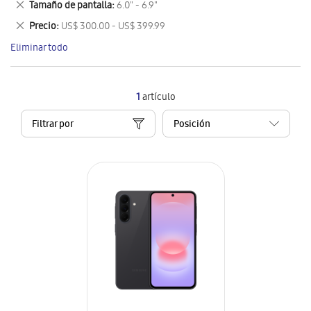
Eliminar
Tamaño de pantalla
6.0" - 6.9"
artículo
este
Eliminar
Precio
US$ 300.00 - US$ 399.99
artículo
este
Eliminar todo
artículo
1
artículo
Filtrar por