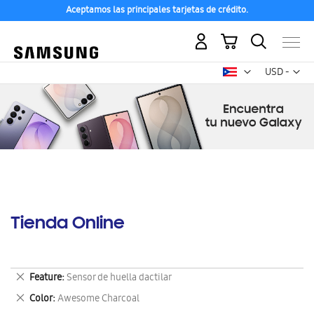
Aceptamos las principales tarjetas de crédito.
Mi carrito
Mon
USD -
dólar
estadounid
Tienda Online
Eliminar
Feature
Sensor de huella dactilar
este
Eliminar
Color
Awesome Charcoal
artículo
este