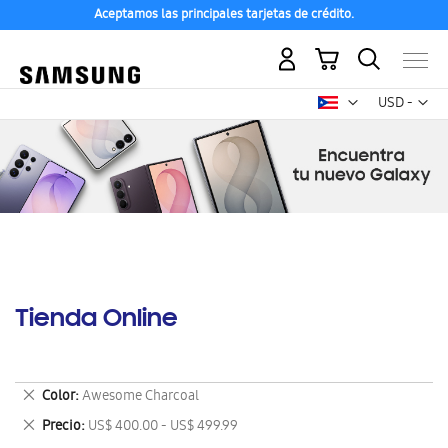
Aceptamos las principales tarjetas de crédito.
Mi carrito
Mon
USD -
dólar
estadounid
Tienda Online
Eliminar
Color
Awesome Charcoal
este
Eliminar
Precio
US$ 400.00 - US$ 499.99
artículo
este