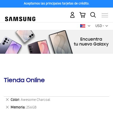
Aceptamos las principales tarjetas de crédito.
Mi carrito
Mon
USD -
dólar
estadounid
Tienda Online
Eliminar
Color
Awesome Charcoal
este
Eliminar
Memoria
256GB
artículo
este