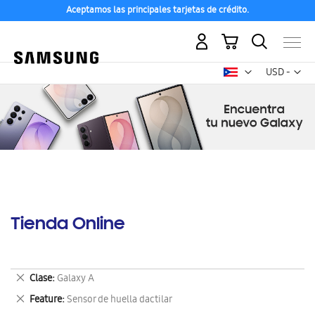
Aceptamos las principales tarjetas de crédito.
Mi carrito
Mon
USD -
dólar
estadounid
Tienda Online
Eliminar
Clase
Galaxy A
este
Eliminar
Feature
Sensor de huella dactilar
artículo
este