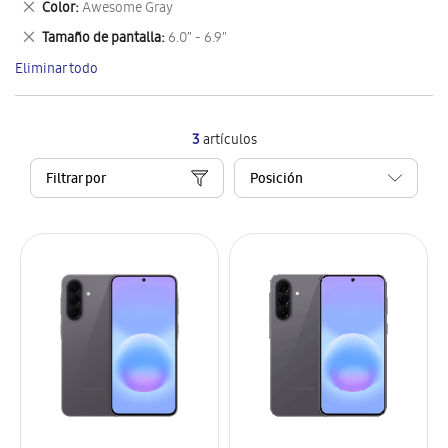
Eliminar
Color
Awesome Gray
artículo
este
Eliminar
Tamaño de pantalla
6.0" - 6.9"
artículo
este
Eliminar todo
artículo
3
artículos
Filtrar por