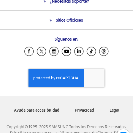
¿Necesitas soporte?
Soporte
Seguimiento de tu pedido
Soporte telefónico
Sitios Oficiales
Condiciones de Compra
Soporte vía eMail
Preguntas Frecuentes
Samsung Costa Rica
Síguenos en:
Samsung Ecuador
Samsung El Salvador
Samsung Guatemala
Samsung Honduras
Samsung Nicaragua
Samsung Panamá
Samsung República Dominicana
Samsung Venezuela
Ayuda para accesibilidad
Privacidad
Legal
Copyright© 1995-2025 SAMSUNG Todos los Derechos Reservados.