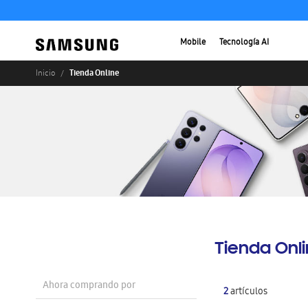
Mobile
Tecnología AI
Tienda Online
Inicio
Tienda Onl
Ahora comprando por
2
artículos