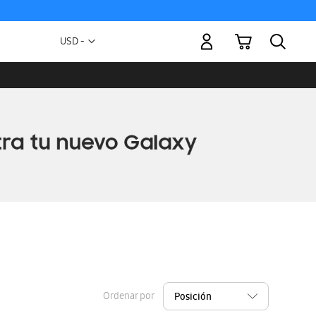
Mi carrito
Moneda
USD -
dólar
estadounidense
Ordenar por