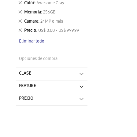
Eliminar
Color
Awesome Gray
este
Eliminar
Memoria
256GB
artículo
este
Eliminar
Camara
24MP o más
artículo
este
Eliminar
Precio
US$ 0.00 - US$ 999.99
artículo
este
Eliminar todo
artículo
Opciones de compra
CLASE
FEATURE
PRECIO