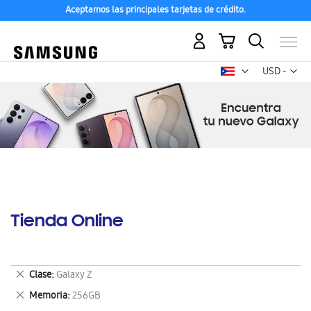
Aceptamos las principales tarjetas de crédito.
Mi carrito
Mon
USD -
dólar
estadounid
Tienda Online
Eliminar
Clase
Galaxy Z
este
Eliminar
Memoria
256GB
artículo
este