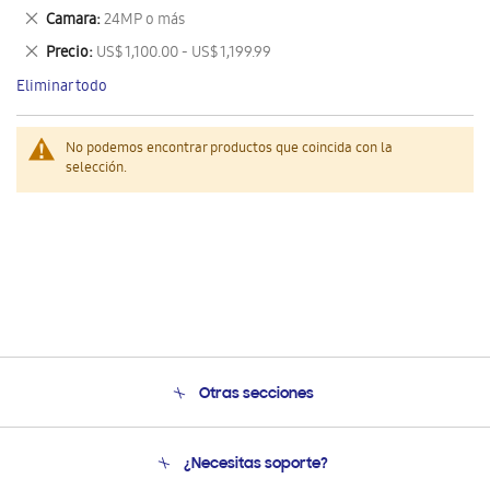
este
Eliminar
Camara
24MP o más
artículo
este
Eliminar
Precio
US$ 1,100.00 - US$ 1,199.99
artículo
este
Eliminar todo
artículo
No podemos encontrar productos que coincida con la
selección.
Otras secciones
Conócenos
¿Necesitas soporte?
Soporte