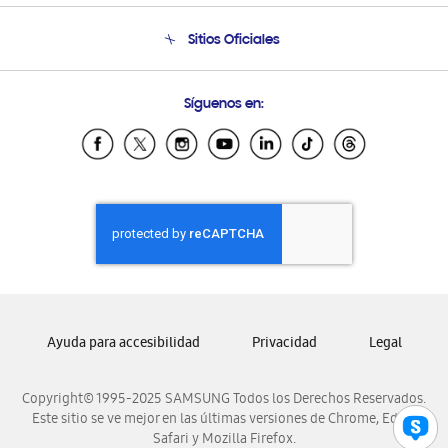
Seguimiento de tu pedido
Soporte telefónico
Sitios Oficiales
Condiciones de Compra
Soporte vía eMail
Preguntas Frecuentes
Samsung Costa Rica
Síguenos en:
Samsung Ecuador
Samsung El Salvador
Samsung Guatemala
Samsung Honduras
Samsung Nicaragua
Samsung Panamá
Samsung República Dominicana
Samsung Venezuela
Ayuda para accesibilidad
Privacidad
Legal
Copyright© 1995-2025 SAMSUNG Todos los Derechos Reservados.
Este sitio se ve mejor en las últimas versiones de Chrome, Edge,
Safari y Mozilla Firefox.