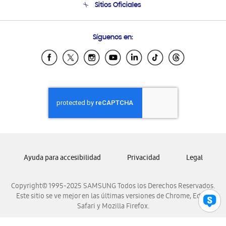
Sitios Oficiales
Condiciones de Compra
Soporte vía eMail
Preguntas Frecuentes
Samsung Costa Rica
Síguenos en:
Samsung Ecuador
Samsung El Salvador
Samsung Guatemala
Samsung Honduras
Samsung Nicaragua
Samsung Panamá
Samsung República Dominicana
Samsung Venezuela
Ayuda para accesibilidad
Privacidad
Legal
Copyright© 1995-2025 SAMSUNG Todos los Derechos Reservados.
Este sitio se ve mejor en las últimas versiones de Chrome, Edge,
Safari y Mozilla Firefox.