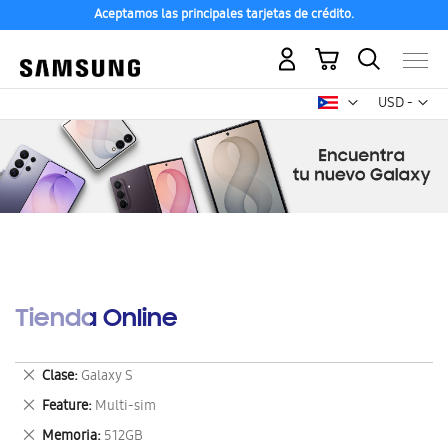
Aceptamos las principales tarjetas de crédito.
Mi carrito
Mon
USD -
dólar
estadounid
Tienda Online
Eliminar
Clase
Galaxy S
este
Eliminar
Feature
Multi-sim
artículo
este
Eliminar
Memoria
512GB
artículo