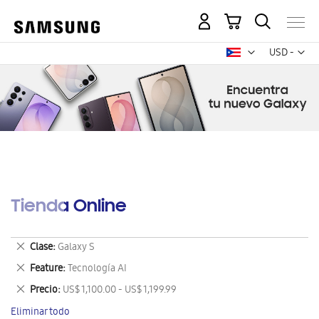
Mi carrito
Mon
USD -
dólar
estadounid
Tienda Online
Eliminar
Clase
Galaxy S
este
Eliminar
Feature
Tecnología AI
artículo
este
Eliminar
Precio
US$ 1,100.00 - US$ 1,199.99
artículo
este
Eliminar todo
artículo