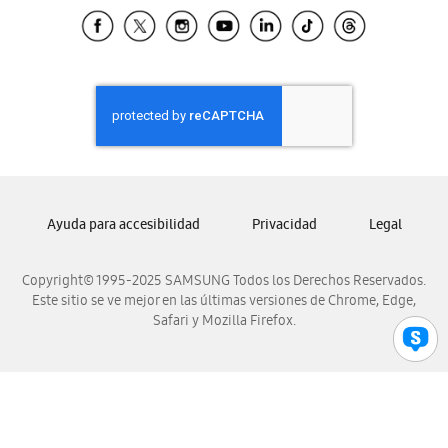
Samsung El Salvador
Samsung Guatemala
Samsung Honduras
Samsung Nicaragua
Samsung Panamá
Samsung República Dominicana
Samsung Venezuela
Ayuda para accesibilidad
Privacidad
Legal
Copyright© 1995-2025 SAMSUNG Todos los Derechos Reservados.
Este sitio se ve mejor en las últimas versiones de Chrome, Edge,
Safari y Mozilla Firefox.