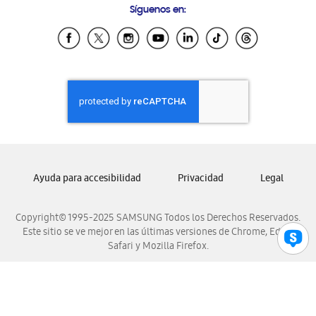
Síguenos en:
Samsung Ecuador
Samsung El Salvador
Samsung Guatemala
Samsung Honduras
Samsung Nicaragua
Samsung Panamá
Samsung República Dominicana
Samsung Venezuela
Ayuda para accesibilidad
Privacidad
Legal
Copyright© 1995-2025 SAMSUNG Todos los Derechos Reservados.
Este sitio se ve mejor en las últimas versiones de Chrome, Edge,
Safari y Mozilla Firefox.