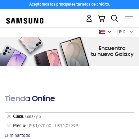
Aceptamos las principales tarjetas de crédito.
Mi carrito
Mon
USD -
dólar
estadounid
Tienda Online
Eliminar
Clase
Galaxy S
este
Eliminar
Precio
US$ 1,070.00 - US$ 1,079.99
artículo
este
Eliminar todo
artículo